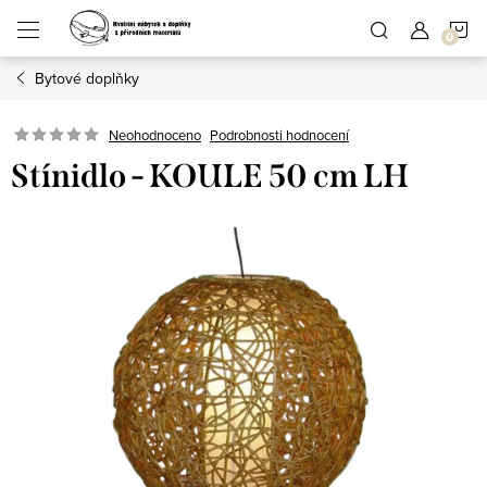
Přejít
N
na
obsah
Bytové doplňky
K
Podrobnosti hodnocení
Neohodnoceno
Stínidlo - KOULE 50 cm LH