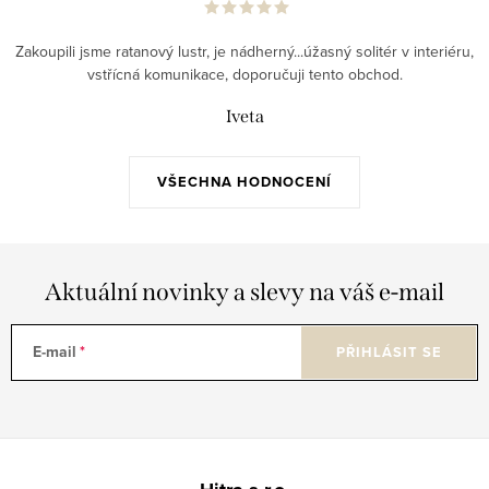
Zakoupili jsme ratanový lustr, je nádherný...úžasný solitér v interiéru,
vstřícná komunikace, doporučuji tento obchod.
Iveta
VŠECHNA HODNOCENÍ
Aktuální novinky a slevy na váš e-mail
E-mail
PŘIHLÁSIT SE
Z