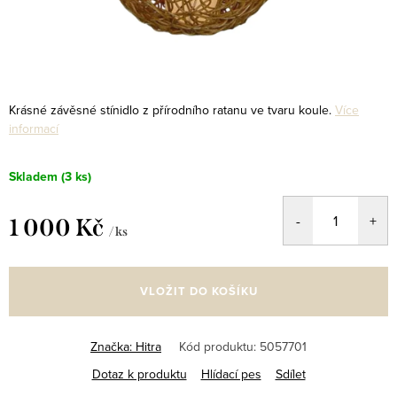
Krásné závěsné stínidlo z přírodního ratanu ve tvaru koule.
Více
informací
Skladem
(3 ks)
1 000 Kč
/ ks
Měrná
cena:
VLOŽIT DO KOŠÍKU
Značka:
Hitra
Kód produktu:
5057701
Dotaz k produktu
Hlídací pes
Sdílet