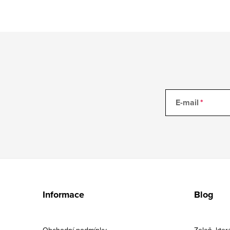
E-mail
Z
á
Informace
Blog
p
a
Obchodní podmínky
Zeleň, kter