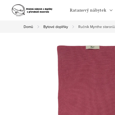
Přejít
na
Ratanový nábytek
obsah
Domů
Bytové doplňky
Ručník Mynthe starorů