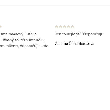
jsme ratanový lustr, je
Jen to nejlepší . Doporučuji.
.úžasný solitér v interiéru,
Zuzana Černohousova
komunikace, doporučuji tento