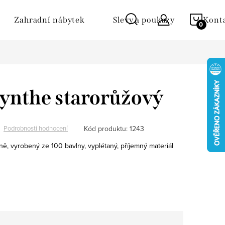
NÁKU
Zahradní nábytek
Slevy a poukazy
Kont
KOŠÍ
ynthe starorůžový
Kód produktu:
1243
Podrobnosti hodnocení
ě, vyrobený ze 100 bavlny, vyplétaný, příjemný materiál