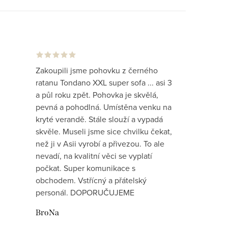
Zakoupili jsme pohovku z černého
ratanu Tondano XXL super sofa ... asi 3
a půl roku zpět. Pohovka je skvělá,
pevná a pohodlná. Umístěna venku na
kryté verandě. Stále slouží a vypadá
skvěle. Museli jsme sice chvilku čekat,
než ji v Asii vyrobí a přivezou. To ale
nevadí, na kvalitní věci se vyplatí
počkat. Super komunikace s
obchodem. Vstřícný a přátelský
personál. DOPORUČUJEME
BroNa