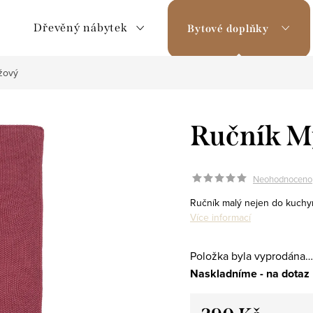
Dřevěný nábytek
Bytové doplňky
žový
Ručník M
Neohodnoceno
Ručník malý nejen do kuchyn
Více informací
Položka byla vyprodána…
Naskladníme - na dotaz