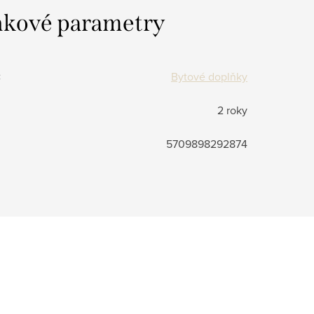
kové parametry
:
Bytové doplňky
2 roky
5709898292874