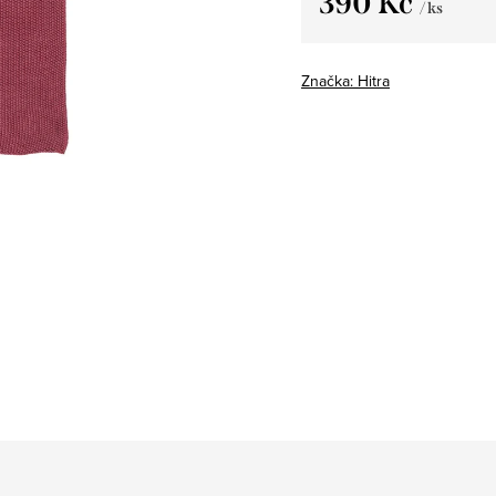
390 Kč
/ ks
Měrná
cena:
Značka:
Hitra