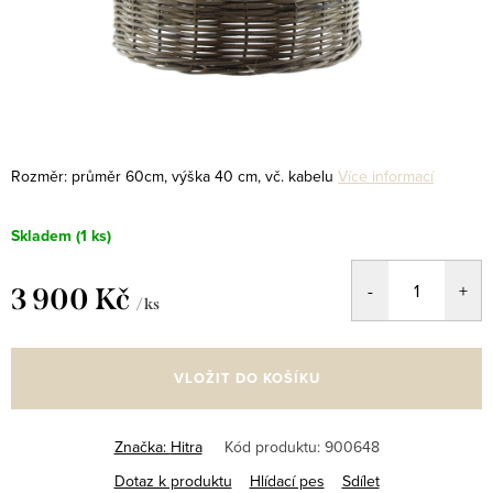
Rozměr: průměr 60cm, výška 40 cm, vč. kabelu
Více informací
Skladem
(1 ks)
3 900 Kč
/ ks
Měrná
cena:
VLOŽIT DO KOŠÍKU
Značka:
Hitra
Kód produktu:
900648
Dotaz k produktu
Hlídací pes
Sdílet