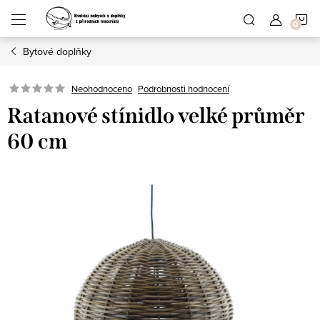
Přejít
N
na
obsah
Bytové doplňky
K
Podrobnosti hodnocení
Neohodnoceno
Ratanové stínidlo velké průměr
60 cm