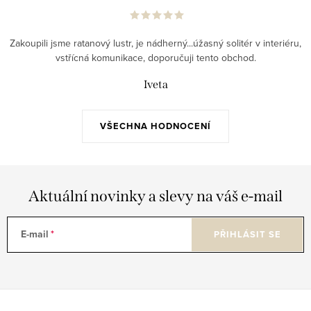
Zakoupili jsme ratanový lustr, je nádherný...úžasný solitér v interiéru,
vstřícná komunikace, doporučuji tento obchod.
Iveta
VŠECHNA HODNOCENÍ
Aktuální novinky a slevy na váš e-mail
E-mail
PŘIHLÁSIT SE
Z