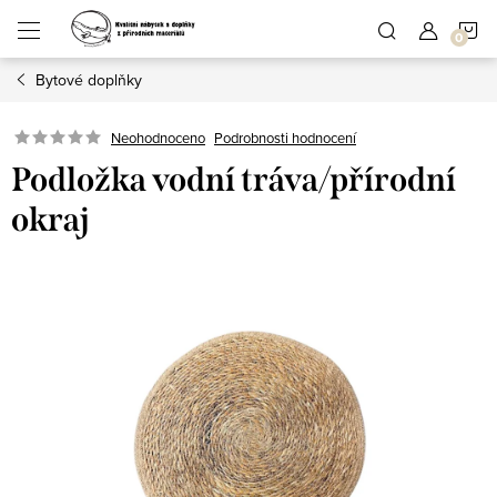
Přejít
N
na
obsah
Bytové doplňky
K
Podrobnosti hodnocení
Neohodnoceno
Podložka vodní tráva/přírodní
okraj