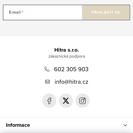
E-mail
PŘIHLÁSIT SE
Z
á
Hitra s.r.o.
p
602 305 903
a
t
info
@
hitra.cz
í
Informace