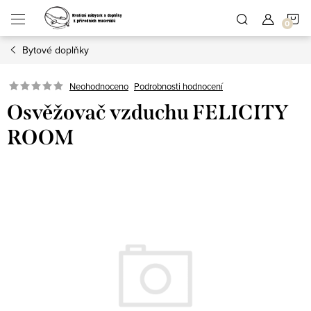
Přejít
N
na
obsah
Bytové doplňky
K
Podrobnosti hodnocení
Neohodnoceno
Osvěžovač vzduchu FELICITY
ROOM