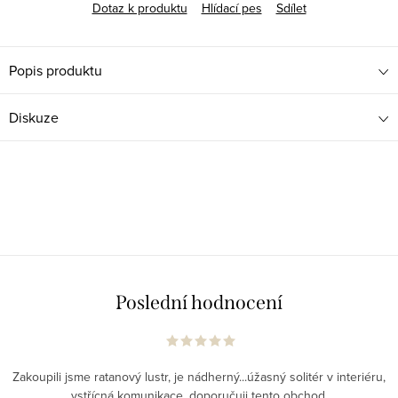
Dotaz k produktu
Hlídací pes
Sdílet
Popis produktu
Diskuze
Poslední hodnocení
Zakoupili jsme ratanový lustr, je nádherný...úžasný solitér v interiéru,
vstřícná komunikace, doporučuji tento obchod.