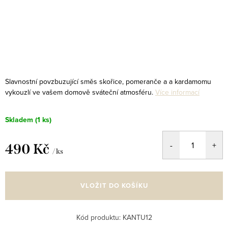
Slavnostní povzbuzující směs skořice, pomeranče a a kardamomu
vykouzlí ve vašem domově sváteční atmosféru.
Více informací
Skladem
(1 ks)
490 Kč
/ ks
Měrná
cena:
VLOŽIT DO KOŠÍKU
Kód produktu:
KANTU12