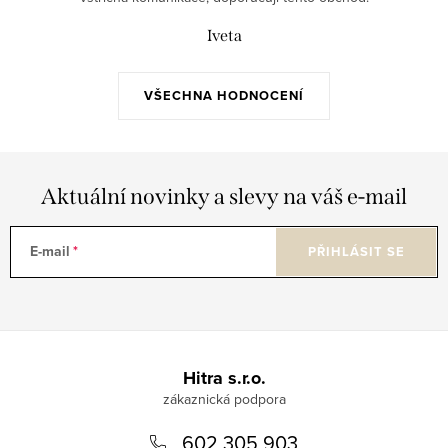
Iveta
VŠECHNA HODNOCENÍ
Aktuální novinky a slevy na váš e-mail
E-mail
PŘIHLÁSIT SE
Z
á
Hitra s.r.o.
p
602 305 903
a