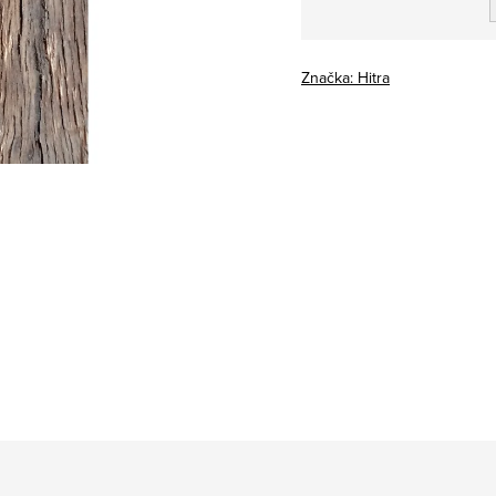
Měrná
cena:
Značka:
Hitra