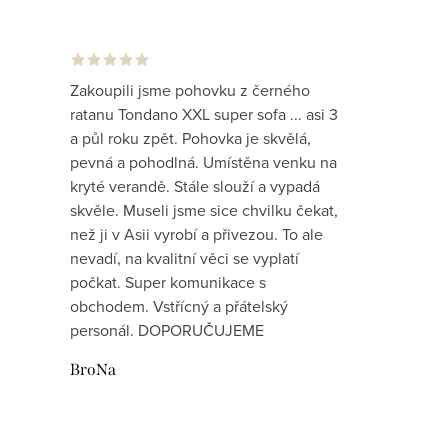
Zakoupili jsme pohovku z černého
ratanu Tondano XXL super sofa ... asi 3
a půl roku zpět. Pohovka je skvělá,
pevná a pohodlná. Umístěna venku na
kryté verandě. Stále slouží a vypadá
skvěle. Museli jsme sice chvilku čekat,
než ji v Asii vyrobí a přivezou. To ale
nevadí, na kvalitní věci se vyplatí
počkat. Super komunikace s
obchodem. Vstřícný a přátelský
personál. DOPORUČUJEME
BroNa