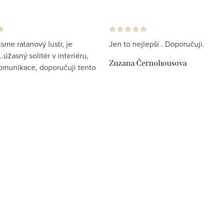
jsme ratanový lustr, je
Jen to nejlepší . Doporučuji.
.úžasný solitér v interiéru,
Zuzana Černohousova
komunikace, doporučuji tento