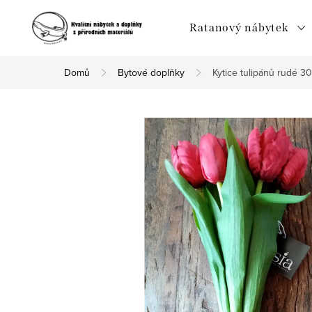
Přejít
na
Ratanový nábytek
obsah
Domů
Bytové doplňky
Kytice tulipánů rudé 3