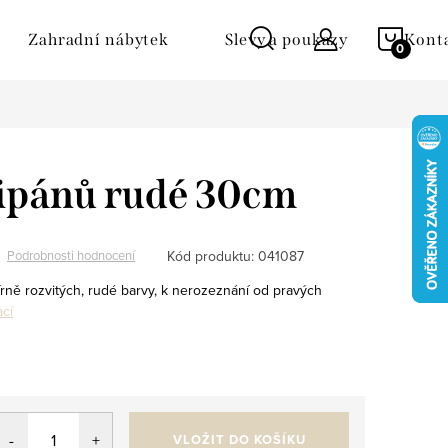
NÁKU
Zahradní nábytek
Slevy a poukazy
Kont
KOŠÍ
lipánů rudé 30cm
Kód produktu:
041087
Podrobnosti hodnocení
írně rozvitých, rudé barvy, k nerozeznání od pravých
ací
VLOŽIT DO KOŠÍKU