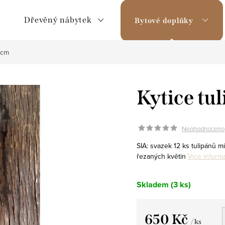
Dřevěný nábytek
Bytové doplňky
0cm
Kytice tu
Neohodnoceno
SIA: svazek 12 ks tulipánů m
řezaných květin
Více inform
Skladem
(3 ks)
650 Kč
/ ks