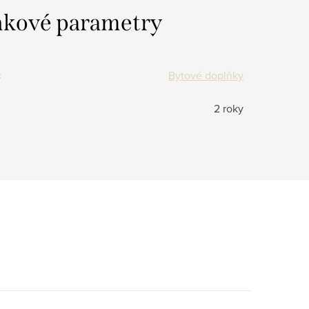
kové parametry
:
Bytové doplňky
2 roky