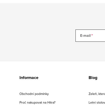
E-mail
Z
á
Informace
Blog
p
a
Obchodní podmínky
Zeleň, kter
t
Proč nakupovat na Hitra?
Letní stolo