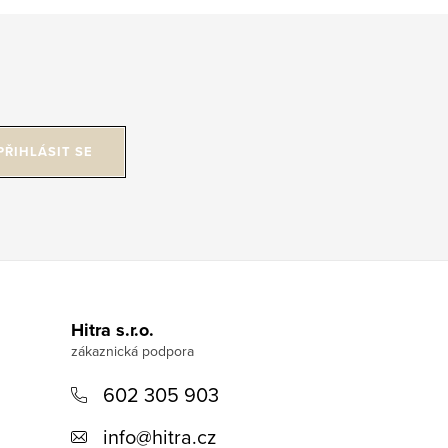
PŘIHLÁSIT SE
Hitra s.r.o.
602 305 903
info
@
hitra.cz