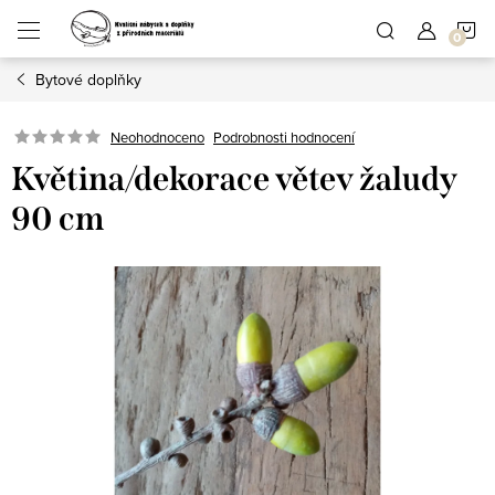
Přejít
N
na
obsah
Bytové doplňky
K
Podrobnosti hodnocení
Neohodnoceno
Květina/dekorace větev žaludy
90 cm