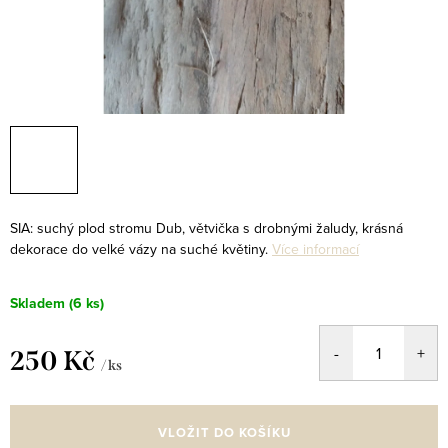
SIA: suchý plod stromu Dub, větvička s drobnými žaludy, krásná
dekorace do velké vázy na suché květiny.
Více informací
Skladem
(6 ks)
250 Kč
/ ks
Měrná
cena:
VLOŽIT DO KOŠÍKU