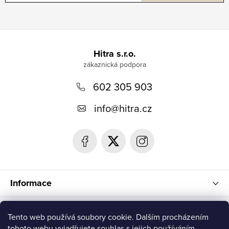
Z
á
Hitra s.r.o.
p
602 305 903
a
t
info
@
hitra.cz
í
Informace
Blog
Tento web používá soubory cookie. Dalším procházením
tohoto webu vyjadřujete souhlas s jejich používáním.