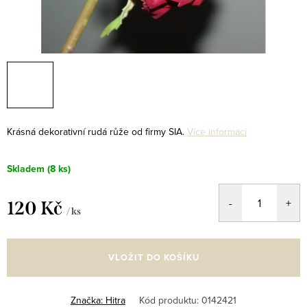
Krásná dekorativní rudá růže od firmy SIA.
Více informací
Skladem
(8 ks)
120 Kč
/ ks
Měrná
cena:
VLOŽIT DO KOŠÍKU
Značka:
Hitra
Kód produktu:
0142421