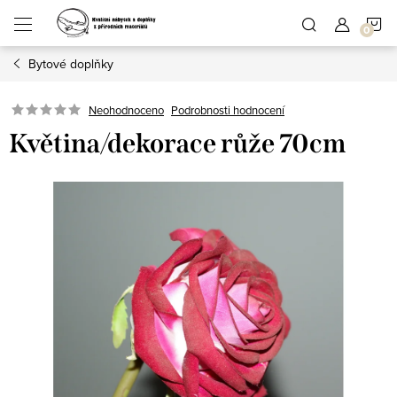
Přejít
N
na
obsah
Bytové doplňky
K
Podrobnosti hodnocení
Neohodnoceno
Květina/dekorace růže 70cm