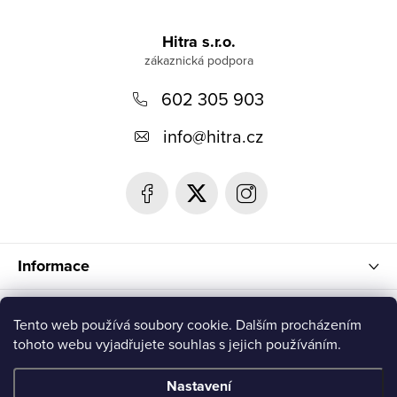
Z
á
Hitra s.r.o.
p
602 305 903
a
t
info
@
hitra.cz
í
Informace
Blog
Tento web používá soubory cookie. Dalším procházením
tohoto webu vyjadřujete souhlas s jejich používáním.
Přijímáme online platby
Nastavení