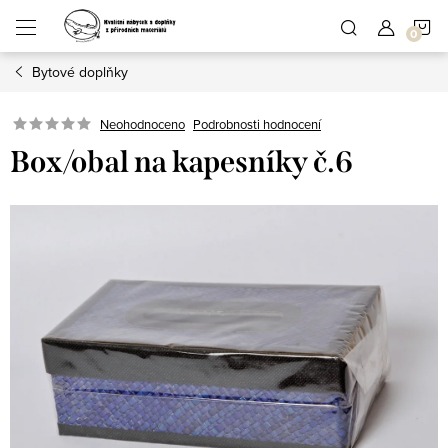
Přejít
N
na
obsah
Bytové doplňky
K
Podrobnosti hodnocení
Neohodnoceno
Box/obal na kapesníky č.6