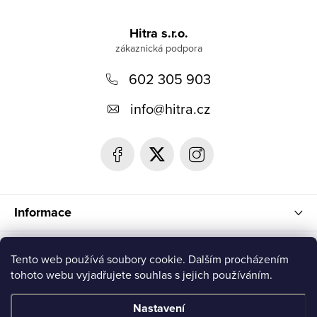
Z
á
Hitra s.r.o.
p
602 305 903
a
t
info
@
hitra.cz
í
Informace
Blog
Tento web používá soubory cookie. Dalším procházením
tohoto webu vyjadřujete souhlas s jejich používáním.
Přijímáme online platby
Nastavení