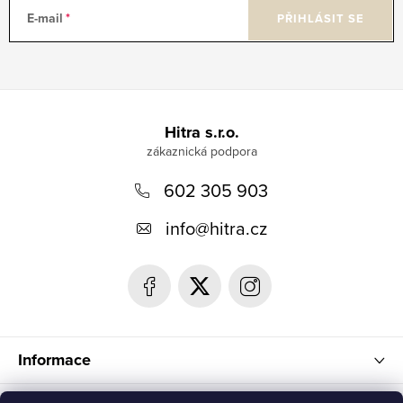
E-mail
PŘIHLÁSIT SE
Z
á
Hitra s.r.o.
p
602 305 903
a
t
info
@
hitra.cz
í
Informace