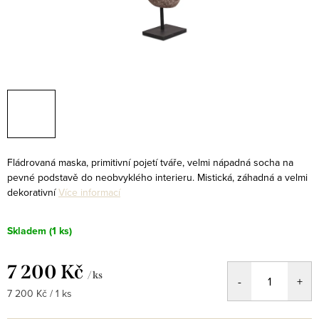
Fládrovaná maska, primitivní pojetí tváře, velmi nápadná socha na
pevné podstavě do neobvyklého interieru. Mistická, záhadná a velmi
dekorativní
Více informací
Skladem
(1 ks)
7 200 Kč
/ ks
Měrná
7 200 Kč / 1 ks
cena: