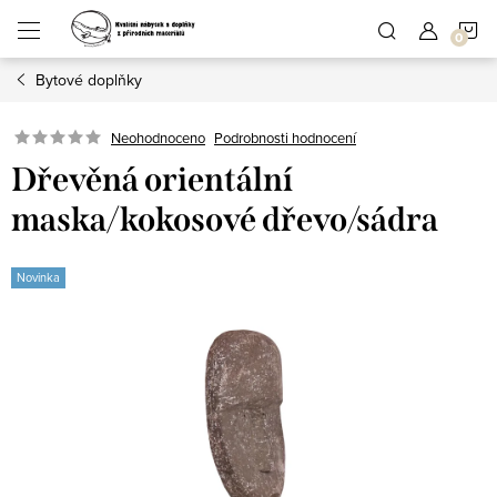
Přejít
N
na
obsah
Bytové doplňky
K
Podrobnosti hodnocení
Neohodnoceno
Dřevěná orientální
maska/kokosové dřevo/sádra
Novinka