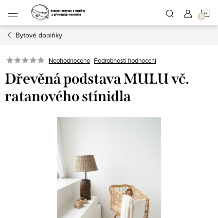
Přejít
N
na
obsah
Bytové doplňky
K
Podrobnosti hodnocení
Neohodnoceno
Dřevěná podstava MULU vč.
ratanového stínidla