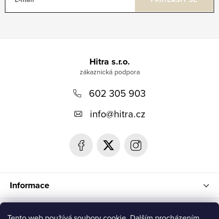
Z
á
Hitra s.r.o.
p
602 305 903
a
t
info
@
hitra.cz
í
Informace
Blog
Tento web používá soubory cookie. Dalším procházením