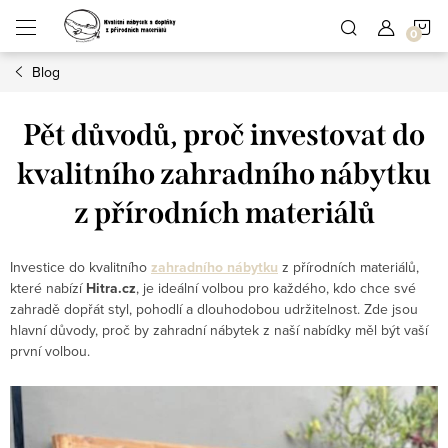
Přejít
N
na
obsah
Blog
K
Pět důvodů, proč investovat do
kvalitního zahradního nábytku
z přírodních materiálů
Investice do kvalitního
zahradního nábytku
z přírodních materiálů,
které nabízí
Hitra.cz
, je ideální volbou pro každého, kdo chce své
zahradě dopřát styl, pohodlí a dlouhodobou udržitelnost. Zde jsou
hlavní důvody, proč by zahradní nábytek z naší nabídky měl být vaší
první volbou.