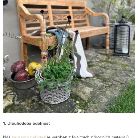
1. Dlouhodobá odolnost
Náš
zahradní nábytek
je vyroben z kvalitních přírodních materiálů