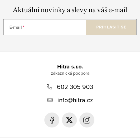
Aktuální novinky a slevy na váš e-mail
E-mail
PŘIHLÁSIT SE
Z
á
Hitra s.r.o.
p
602 305 903
a
t
info
@
hitra.cz
í