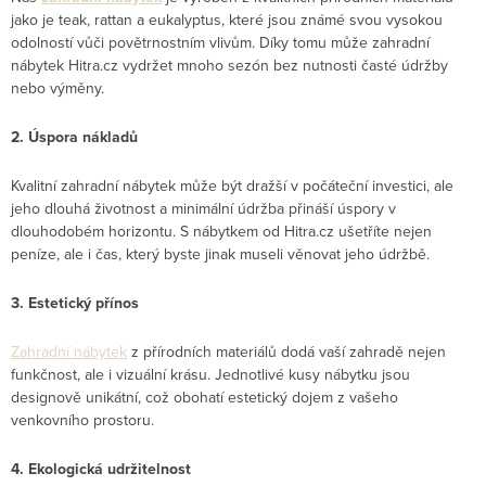
jako je teak, rattan a eukalyptus, které jsou známé svou vysokou
odolností vůči povětrnostním vlivům. Díky tomu může zahradní
nábytek Hitra.cz vydržet mnoho sezón bez nutnosti časté údržby
nebo výměny.
2. Úspora nákladů
Kvalitní zahradní nábytek může být dražší v počáteční investici, ale
jeho dlouhá životnost a minimální údržba přináší úspory v
dlouhodobém horizontu. S nábytkem od Hitra.cz ušetříte nejen
peníze, ale i čas, který byste jinak museli věnovat jeho údržbě.
3. Estetický přínos
Zahradní nábytek
z přírodních materiálů dodá vaší zahradě nejen
funkčnost, ale i vizuální krásu. Jednotlivé kusy nábytku jsou
designově unikátní, což obohatí estetický dojem z vašeho
venkovního prostoru.
4. Ekologická udržitelnost