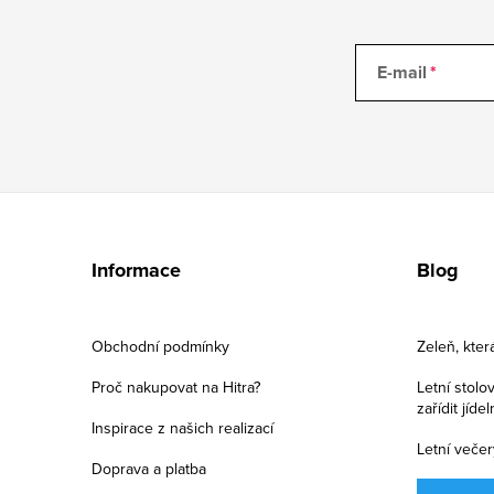
E-mail
Z
á
Informace
Blog
p
a
Obchodní podmínky
Zeleň, kter
t
Proč nakupovat na Hitra?
Letní stolo
zařídit jíde
í
Inspirace z našich realizací
Letní večer
Doprava a platba