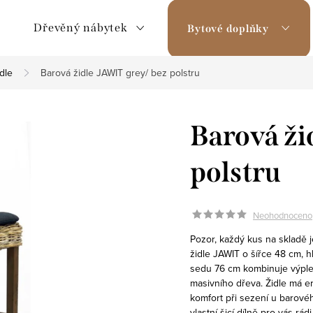
Dřevěný nábytek
Bytové doplňky
dle
Barová židle JAWIT grey/ bez polstru
Barová ži
polstru
Neohodnoceno
Pozor, každý kus na skladě 
židle JAWIT o šířce 48 cm,
sedu 76 cm kombinuje výple
masivního dřeva. Židle má 
komfort při sezení u barové
vlastní šicí dílně pro vás r