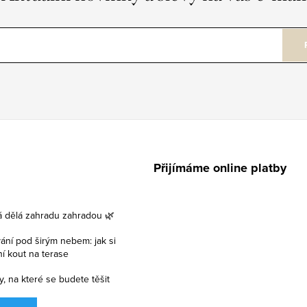
Přijímáme online platby
á dělá zahradu zahradou 🌿
vání pod širým nebem: jak si
lní kout na terase
y, na které se budete těšit