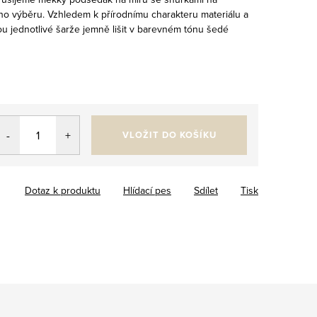
ho výběru. Vzhledem k přírodnímu charakteru materiálu a
 jednotlivé šarže jemně lišit v barevném tónu šedé
VLOŽIT DO KOŠÍKU
Dotaz k produktu
Hlídací pes
Sdílet
Tisk