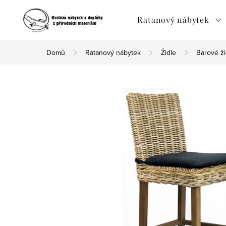
Přejít
na
Ratanový nábytek
obsah
Domů
Ratanový nábytek
Židle
Barové ži