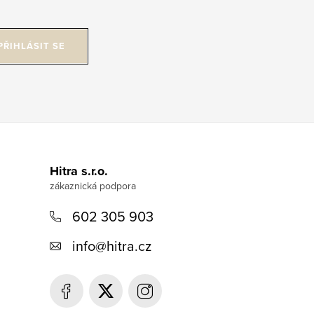
PŘIHLÁSIT SE
Hitra s.r.o.
602 305 903
info
@
hitra.cz