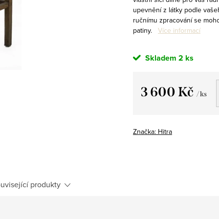
upevnění z látky podle vaše
ručnímu zpracování se mohou
patiny.
Více informací
Skladem
2 ks
3 600 Kč
/ ks
Měrná
cena:
Značka:
Hitra
uvisející produkty