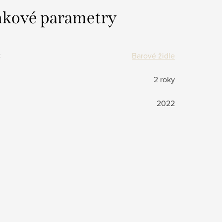
kové parametry
:
Barové židle
2 roky
2022