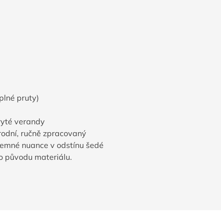
plné pruty)
kryté verandy
írodní, ručně zpracovaný
jemné nuance v odstínu šedé
ho původu materiálu.