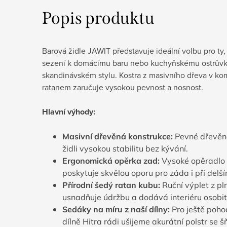
Popis produktu
Barová židle JAWIT představuje ideální volbu pro ty, k
sezení k domácímu baru nebo kuchyňskému ostrůvku 
skandinávském stylu. Kostra z masivního dřeva v k
ratanem zaručuje vysokou pevnost a nosnost.
Hlavní výhody:
Masivní dřevěná konstrukce:
Pevné dřevěné
židli vysokou stabilitu bez kývání.
Ergonomická opěrka zad:
Vysoké opěradlo 
poskytuje skvělou oporu pro záda i při delší
Přírodní šedý ratan kubu:
Ruční výplet z pl
usnadňuje údržbu a dodává interiéru osobi
Sedáky na míru z naší dílny:
Pro ještě pohod
dílně Hitra rádi ušijeme akurátní polstr se š