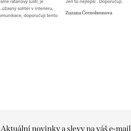
jsme ratanový lustr, je
Jen to nejlepší . Doporučuji.
.úžasný solitér v interiéru,
Zuzana Černohousova
komunikace, doporučuji tento
Aktuální novinky a slevy na váš e-mail