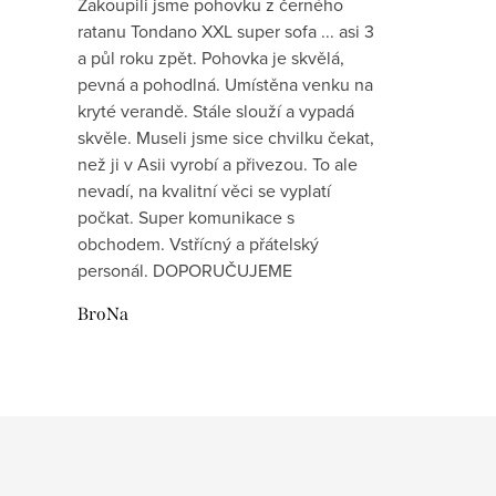
Zakoupili jsme pohovku z černého
ratanu Tondano XXL super sofa ... asi 3
a půl roku zpět. Pohovka je skvělá,
pevná a pohodlná. Umístěna venku na
kryté verandě. Stále slouží a vypadá
skvěle. Museli jsme sice chvilku čekat,
než ji v Asii vyrobí a přivezou. To ale
nevadí, na kvalitní věci se vyplatí
počkat. Super komunikace s
obchodem. Vstřícný a přátelský
personál. DOPORUČUJEME
BroNa