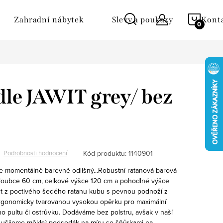
NÁKU
Zahradní nábytek
Slevy a poukazy
Kont
KOŠÍ
dle JAWIT grey/ bez
Kód produktu:
1140901
Podrobnosti hodnocení
je momentálně barevně odlišný...Robustní ratanová barová
 hloubce 60 cm, celkové výšce 120 cm a pohodlné výšce
t z poctivého šedého ratanu kubu s pevnou podnoží z
ergonomicky tvarovanou vysokou opěrku pro maximální
ho pultu či ostrůvku. Dodáváme bez polstru, avšak v naší
ádi ušijeme měkký podsedák na míru se šňůrkami na