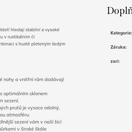
Doplň
teří hledají stabilní a vysoké
Kategorie
v rustikálním či
ombinaci s hustě pleteným šedým
Záruka
:
zari
:
 nohy a vnitřní rám dodávají
s optimálním sklonem
m sezení.
ných prutů je vysoce odolný,
tou atmosféru.
lnější sezení vám v naší šicí
ňůrkami v široké škále