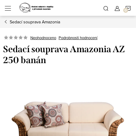
Přejít
N
na
obsah
Sedací souprava Amazonia
K
Podrobnosti hodnocení
Neohodnoceno
Sedací souprava Amazonia AZ
250 banán